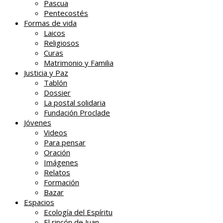
Pascua
Pentecostés
Formas de vida
Laicos
Religiosos
Curas
Matrimonio y Familia
Justicia y Paz
Tablón
Dossier
La postal solidaria
Fundación Proclade
Jóvenes
Videos
Para pensar
Oración
Imágenes
Relatos
Formación
Bazar
Espacios
Ecología del Espíritu
El rincón de Juan