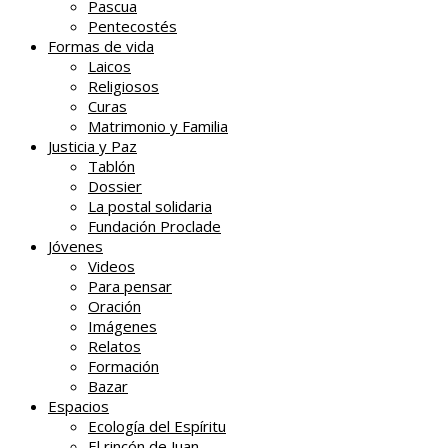
Pascua
Pentecostés
Formas de vida
Laicos
Religiosos
Curas
Matrimonio y Familia
Justicia y Paz
Tablón
Dossier
La postal solidaria
Fundación Proclade
Jóvenes
Videos
Para pensar
Oración
Imágenes
Relatos
Formación
Bazar
Espacios
Ecología del Espíritu
El rincón de Juan