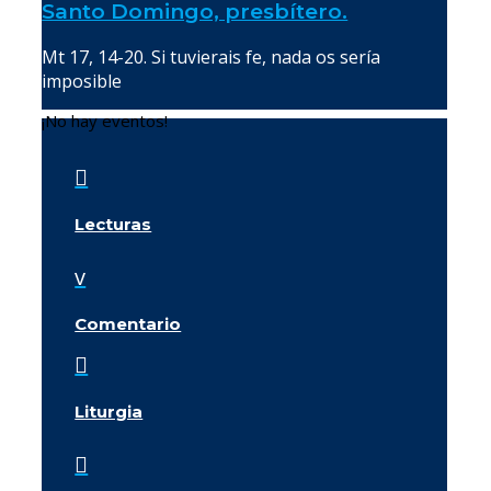
Santo Domingo, presbítero.
Mt 17, 14-20. Si tuvierais fe, nada os sería
imposible
¡No hay eventos!

Lecturas
v
Comentario

Liturgia
