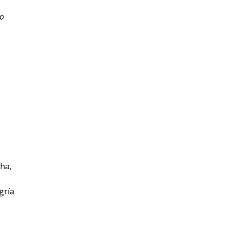
ro
cha,
gría