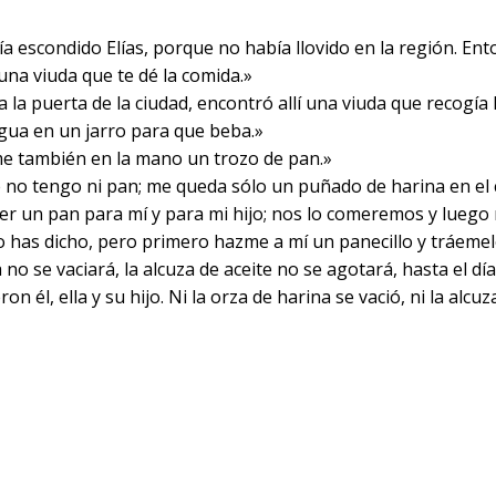
a escondido Elías, porque no había llovido en la región. Ento
 una viuda que te dé la comida.»
a la puerta de la ciudad, encontró allí una viuda que recogía 
agua en un jarro para que beba.»
áeme también en la mano un trozo de pan.»
e no tengo ni pan; me queda sólo un puñado de harina en el c
er un pan para mí y para mi hijo; nos lo comeremos y luego
has dicho, pero primero hazme a mí un panecillo y tráemelo;
 no se vaciará, la alcuza de aceite no se agotará, hasta el día
eron él, ella y su hijo. Ni la orza de harina se vació, ni la al