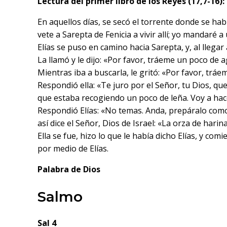
Lectura del primer libro de los Reyes (17,7-16):
En aquellos días, se secó el torrente donde se habí
vete a Sarepta de Fenicia a vivir allí; yo mandaré a
Elías se puso en camino hacia Sarepta, y, al llegar 
La llamó y le dijo: «Por favor, tráeme un poco de 
Mientras iba a buscarla, le gritó: «Por favor, tr
Respondió ella: «Te juro por el Señor, tu Dios, qu
que estaba recogiendo un poco de leña. Voy a hac
Respondió Elías: «No temas. Anda, prepáralo como 
así dice el Señor, Dios de Israel: «La orza de harina
Ella se fue, hizo lo que le había dicho Elías, y comi
por medio de Elías.
Palabra de Dios
Salmo
Sal 4