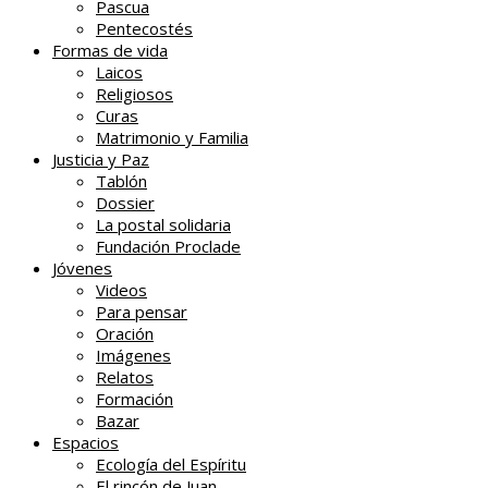
Pascua
Pentecostés
Formas de vida
Laicos
Religiosos
Curas
Matrimonio y Familia
Justicia y Paz
Tablón
Dossier
La postal solidaria
Fundación Proclade
Jóvenes
Videos
Para pensar
Oración
Imágenes
Relatos
Formación
Bazar
Espacios
Ecología del Espíritu
El rincón de Juan