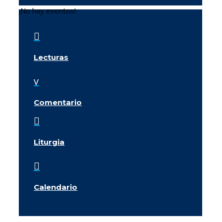
¡No hay eventos!

Lecturas
v
Comentario

Liturgia

Calendario