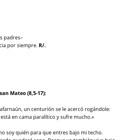
os padres–
cia por siempre.
R/.
san Mateo (8,5-17):
Cafarnaún, un centurión se le acercó rogándole:
 está en cama paralítico y sufre mucho.»
»
, no soy quién para que entres bajo mi techo.