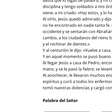
Basta que lo digas de palabra, y mi
disciplina y tengo soldados a mis órde
viene; a mi criado: «Haz esto», y lo h
Al oírlo, Jesús quedó admirado y dijo
no he encontrado en nadie tanta fe.
occidente y se sentarán con Abrahán, 
cambio, a los ciudadanos del reino los
y el rechinar de dientes.»
Y al centurión le dijo: «Vuelve a cas
Y en aquel momento se puso bueno e
Al llegar Jesús a casa de Pedro, enco
mano, y se le pasó la fiebre; se levan
Al anochecer, le llevaron muchos en
espíritus y curó a todos los enfermos.
tomó nuestras dolencias y cargó co
Palabra del Señor