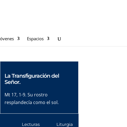
Jóvenes
Espacios
La Transfiguración del
Señor.
Mt 17, 1-9. Su rostro
resplandecía como el sol.
Lecturas
Liturgia