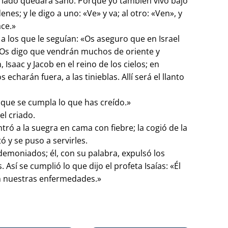
 criado quedará sano. Porque yo también vivo bajo
nes; y le digo a uno: «Ve» y va; al otro: «Ven», y
ace.»
 a los que le seguían: «Os aseguro que en Israel
 Os digo que vendrán muchos de oriente y
Isaac y Jacob en el reino de los cielos; en
 echarán fuera, a las tinieblas. Allí será el llanto
a, que se cumpla lo que has creído.»
l criado.
ntró a la suegra en cama con fiebre; la cogió de la
tó y se puso a servirles.
demoniados; él, con su palabra, expulsó los
 Así se cumplió lo que dijo el profeta Isaías: «Él
n nuestras enfermedades.»