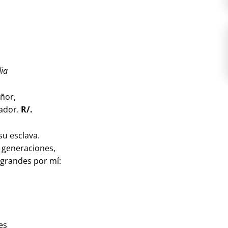
dia
ñor,
vador.
R/.
su esclava.
s generaciones,
grandes por mí:
es