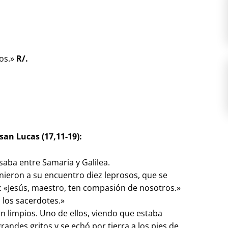
tos.»
R/.
san Lucas (17,11-19):
saba entre Samaria y Galilea.
nieron a su encuentro diez leprosos, que se
an: «Jesús, maestro, ten compasión de nosotros.»
a los sacerdotes.»
n limpios. Uno de ellos, viendo que estaba
randes gritos y se echó por tierra a los pies de