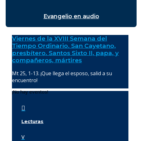
Evangelio en audio
Viernes de la XVIII Semana del
Tiempo Ordinario. San Cayetano,
presbítero. Santos Sixto II, papa, y
compañeros, mártires
Mt 25, 1-13. ¡Que llega el esposo, salid a su
encuentro!
¡No hay eventos!

Lecturas
v