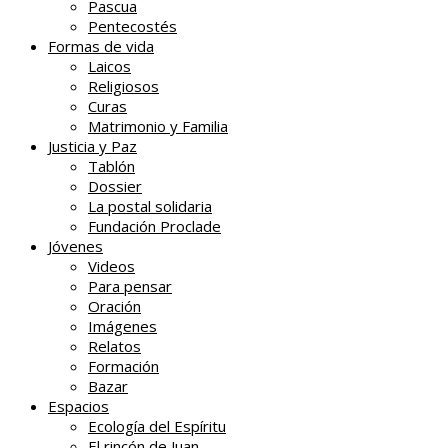
Pascua
Pentecostés
Formas de vida
Laicos
Religiosos
Curas
Matrimonio y Familia
Justicia y Paz
Tablón
Dossier
La postal solidaria
Fundación Proclade
Jóvenes
Videos
Para pensar
Oración
Imágenes
Relatos
Formación
Bazar
Espacios
Ecología del Espíritu
El rincón de Juan