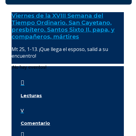
Viernes de la XVIII Semana del
Tiempo Ordinario. San Cayetano,
presbítero. Santos Sixto II, papa, y
compañeros, mártires
Mt 25, 1-13. ¡Que llega el esposo, salid a su
encuentro!
¡No hay eventos!

Lecturas
v
Comentario
