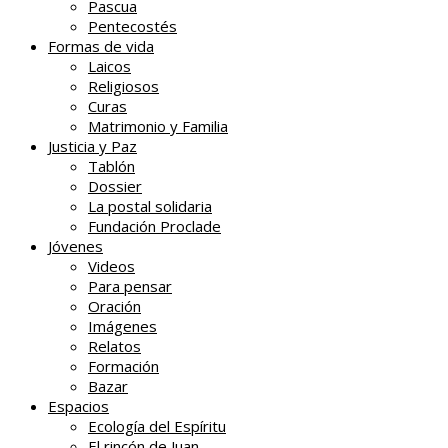
Pascua
Pentecostés
Formas de vida
Laicos
Religiosos
Curas
Matrimonio y Familia
Justicia y Paz
Tablón
Dossier
La postal solidaria
Fundación Proclade
Jóvenes
Videos
Para pensar
Oración
Imágenes
Relatos
Formación
Bazar
Espacios
Ecología del Espíritu
El rincón de Juan