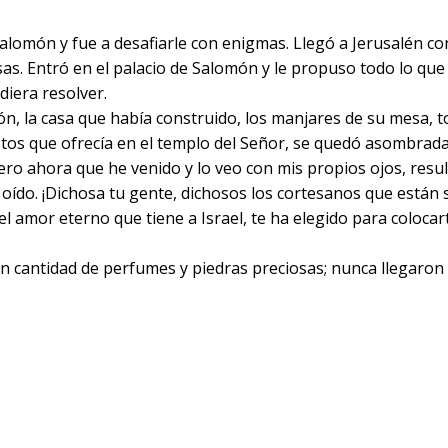
 Salomón y fue a desafiarle con enigmas. Llegó a Jerusalén 
as. Entró en el palacio de Salomón y le propuso todo lo qu
diera resolver.
ón, la casa que había construido, los manjares de su mesa, t
stos que ofrecía en el templo del Señor, se quedó asombrada 
 pero ahora que he venido y lo veo con mis propios ojos, resu
 oído. ¡Dichosa tu gente, dichosos los cortesanos que están
 el amor eterno que tiene a Israel, te ha elegido para coloca
gran cantidad de perfumes y piedras preciosas; nunca llegaro