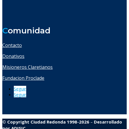
C
omunidad
Contacto
Donativos
Misioneros Claretianos
Fundacion Proclade
Seguir
Seguir
© Copyright Ciudad Redonda 1998-2026
–
Desarrollado
por
ADISIC