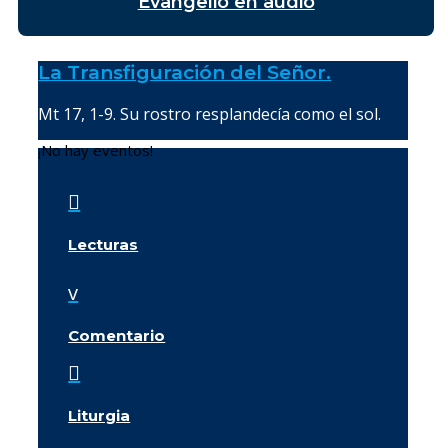
Evangelio en audio
La Transfiguración del Señor.
Mt 17, 1-9. Su rostro resplandecía como el sol.
¡No hay eventos!

Lecturas
v
Comentario

Liturgia