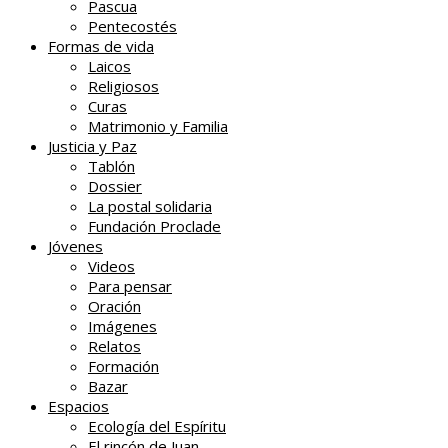
Pascua
Pentecostés
Formas de vida
Laicos
Religiosos
Curas
Matrimonio y Familia
Justicia y Paz
Tablón
Dossier
La postal solidaria
Fundación Proclade
Jóvenes
Videos
Para pensar
Oración
Imágenes
Relatos
Formación
Bazar
Espacios
Ecología del Espíritu
El rincón de Juan