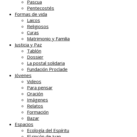
Pascua
Pentecostés
Formas de vida
Laicos
Religiosos
Curas
Matrimonio y Familia
Justicia y Paz
Tablón
Dossier
La postal solidaria
Fundación Proclade
Jóvenes
Videos
Para pensar
Oración
Imágenes
Relatos
Formación
Bazar
Espacios
Ecología del Espíritu
El rincón de Juan