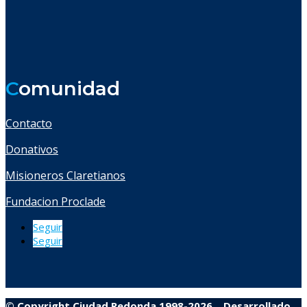
C
omunidad
Contacto
Donativos
Misioneros Claretianos
Fundacion Proclade
Seguir
Seguir
© Copyright Ciudad Redonda 1998-2026
–
Desarrollado