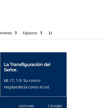
Jóvenes
Espacios
La Transfiguración del
Señor.
Mt 17, 1-9. Su rostro
resplandecía como el sol.
Lecturas
Liturgia