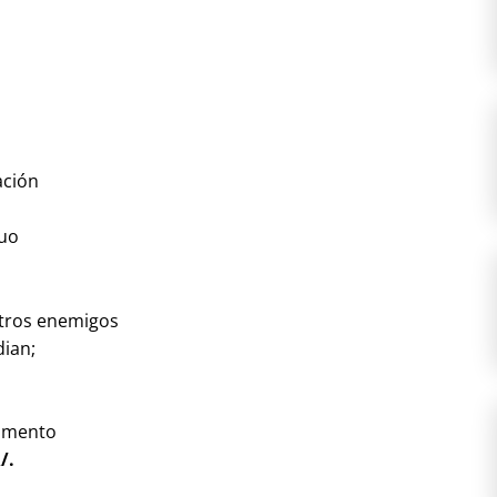
ación
guo
stros enemigos
dian;
ramento
/.