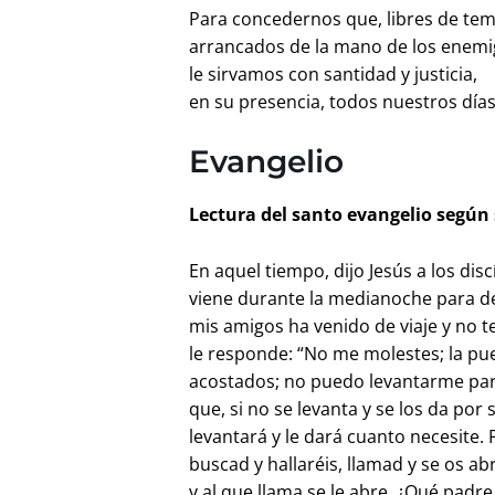
Para concedernos que, libres de tem
arrancados de la mano de los enemi
le sirvamos con santidad y justicia,
en su presencia, todos nuestros día
Evangelio
Lectura del santo evangelio según 
En aquel tiempo, dijo Jesús a los dis
viene durante la medianoche para de
mis amigos ha venido de viaje y no t
le responde: “No me molestes; la pu
acostados; no puedo levantarme para 
que, si no se levanta y se los da po
levantará y le dará cuanto necesite. 
buscad y hallaréis, llamad y se os ab
y al que llama se le abre. ¿Qué padre