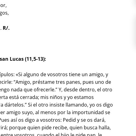
or,
gos,
s.
R/.
san Lucas (11,5-13):
cípulos: «Si alguno de vosotros tiene un amigo, y
cirle: “Amigo, préstame tres panes, pues uno de
engo nada que ofrecerle.” Y, desde dentro, el otro
erta está cerrada; mis niños y yo estamos
dártelos.” Si el otro insiste llamando, yo os digo
r ser amigo suyo, al menos por la importunidad se
Pues así os digo a vosotros: Pedid y se os dará,
rirá; porque quien pide recibe, quien busca halla,
 entre vosotros, cuando el hijo le pide pan, le