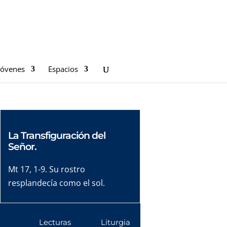
Jóvenes
Espacios
La Transfiguración del
Señor.
Mt 17, 1-9. Su rostro
resplandecía como el sol.
Lecturas
Liturgia