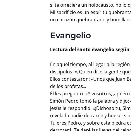
si te ofreciera un holocausto, no lo q
Mi sacrificio es un espíritu quebrant
un corazón quebrantado y humillado,
Evangelio
Lectura del santo evangelio según 
En aquel tiempo, al llegar a la regió
discípulos: «¿Quién dice la gente que
Ellos contestaron: «Unos que Juan Ba
de los profetas.»
Él les preguntó: «Y vosotros, ¿quién 
Simón Pedro tomó la palabra y dijo: «
Jesús le respondió: «¡Dichoso tú, Sim
revelado nadie de carne y hueso, sino
Tú eres Pedro, y sobre esta piedra edi
derrotará. Te daré las llaves del rein