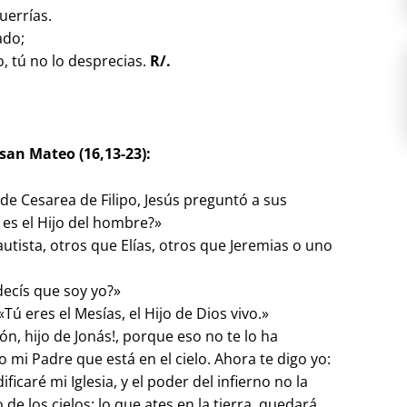
uerrías.
ado;
 tú no lo desprecias.
R/.
san Mateo (16,13-23):
n de Cesarea de Filipo, Jesús preguntó a sus
 es el Hijo del hombre?»
utista, otros que Elías, otros que Jeremias o uno
decís que soy yo?»
Tú eres el Mesías, el Hijo de Dios vivo.»
ón, hijo de Jonás!, porque eso no te lo ha
 mi Padre que está en el cielo. Ahora te digo yo:
ficaré mi Iglesia, y el poder del infierno no la
o de los cielos; lo que ates en la tierra, quedará