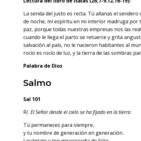
Lectura del libro de Isaías (26,7-9.12.16-19):
La senda del justo es recta. Tú allanas el sendero
de noche, mi espíritu en mi interior madruga por ti
paz, porque todas nuestras empresas nos las reali
cuando le llega el parto se retuerce y grita angus
salvación al país, no le nacieron habitantes al mu
rocío es rocío de luz, y la tierra de las sombras par
Palabra de Dios
Salmo
Sal 101
R/.
El Señor desde el cielo se ha fijado en la tierra
Tú permaneces para siempre,
y tu nombre de generación en generación.
Levántate y ten misericordia de Sión,