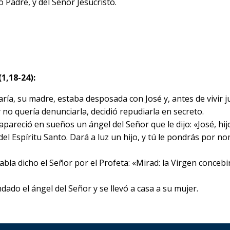
o Padre, y del Señor Jesucristo.
1,18-24):
ría, su madre, estaba desposada con José y, antes de vivir j
y no quería denunciarla, decidió repudiarla en secreto.
pareció en sueños un ángel del Señor que le dijo: «José, hij
del Espíritu Santo. Dará a luz un hijo, y tú le pondrás por n
bla dicho el Señor por el Profeta: «Mirad: la Virgen concebi
ado el ángel del Señor y se llevó a casa a su mujer.