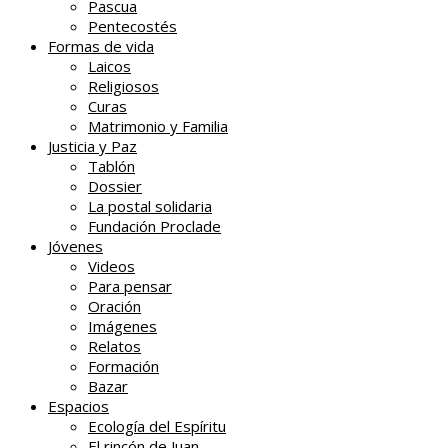
Pascua
Pentecostés
Formas de vida
Laicos
Religiosos
Curas
Matrimonio y Familia
Justicia y Paz
Tablón
Dossier
La postal solidaria
Fundación Proclade
Jóvenes
Videos
Para pensar
Oración
Imágenes
Relatos
Formación
Bazar
Espacios
Ecología del Espíritu
El rincón de Juan