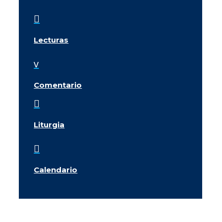

Lecturas
v
Comentario

Liturgia

Calendario