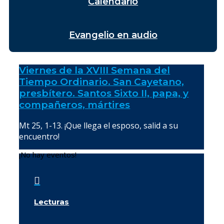
Calendario
Evangelio en audio
Viernes de la XVIII Semana del
Tiempo Ordinario. San Cayetano,
presbítero. Santos Sixto II, papa, y
compañeros, mártires
Mt 25, 1-13. ¡Que llega el esposo, salid a su
encuentro!
¡No hay eventos!

Lecturas