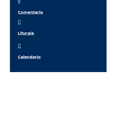
v
Comentario

Liturgia

Calendario