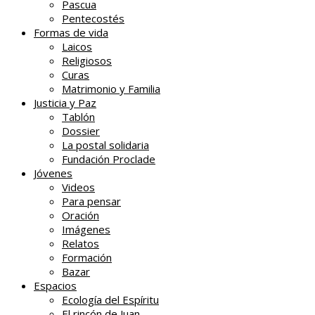
Pascua
Pentecostés
Formas de vida
Laicos
Religiosos
Curas
Matrimonio y Familia
Justicia y Paz
Tablón
Dossier
La postal solidaria
Fundación Proclade
Jóvenes
Videos
Para pensar
Oración
Imágenes
Relatos
Formación
Bazar
Espacios
Ecología del Espíritu
El rincón de Juan