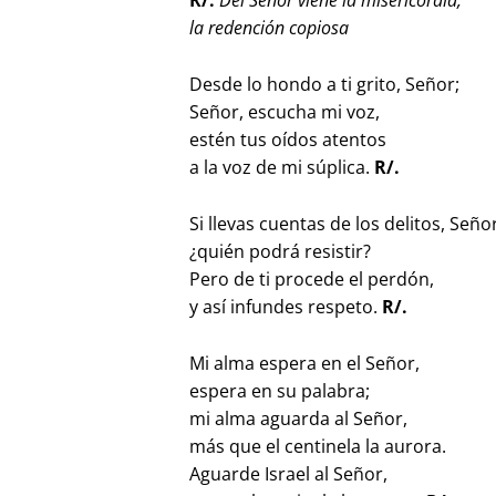
R/.
Del Señor viene la misericordia,
la redención copiosa
Desde lo hondo a ti grito, Señor;
Señor, escucha mi voz,
estén tus oídos atentos
a la voz de mi súplica.
R/.
Si llevas cuentas de los delitos, Seño
¿quién podrá resistir?
Pero de ti procede el perdón,
y así infundes respeto.
R/.
Mi alma espera en el Señor,
espera en su palabra;
mi alma aguarda al Señor,
más que el centinela la aurora.
Aguarde Israel al Señor,