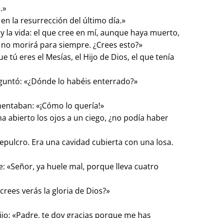
.»
en la resurrección del último día.»
n y la vida: el que cree en mí, aunque haya muerto,
mí, no morirá para siempre. ¿Crees esto?»
ue tú eres el Mesías, el Hijo de Dios, el que tenía
guntó: «¿Dónde lo habéis enterrado?»
»
omentaban: «¡Cómo lo quería!»
ha abierto los ojos a un ciego, ¿no podía haber
sepulcro. Era una cavidad cubierta con una losa.
e: «Señor, ya huele mal, porque lleva cuatro
 crees verás la gloria de Dios?»
 dijo: «Padre, te doy gracias porque me has