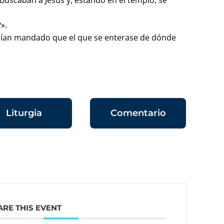
 Buscaban a Jesús y, estando en el templo, se
».
bían mandado que el que se enterase de dónde
Liturgia
Comentario
ARE THIS EVENT