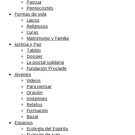
Pascua
Pentecostés
Formas de vida
Laicos
Religiosos
Curas
Matrimonio y Familia
Justicia y Paz
Tablón
Dossier
La postal solidaria
Fundación Proclade
Jóvenes
Videos
Para pensar
Oración
Imágenes
Relatos
Formación
Bazar
Espacios
Ecología del Espíritu
El rincón de Juan