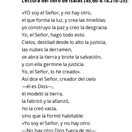
Lectura del libro de Isaías (45,6b-8.18.21b-25):
«YO soy el Señor, y no hay otro,
el que forma la luz, y crea las tinieblas;
yo construyo la paz y creo la desgracia.
Yo, el Señor, hago todo esto.
Cielos, destilad desde lo alto la justicia,
las nubes la derramen,
se abra la tierra y brote la salvación,
y con ella germine la justicia.
Yo, el Señor, lo he creado».
Así dice el Señor, creador del cielo
—él es Dios—,
él modeló la tierra,
la fabricó y la afianzó,
no la creó vacía,
sino que la formó habitable:
«Yo soy el Señor, y no hay otro.
—No hay otro Dios fuera de mí—.