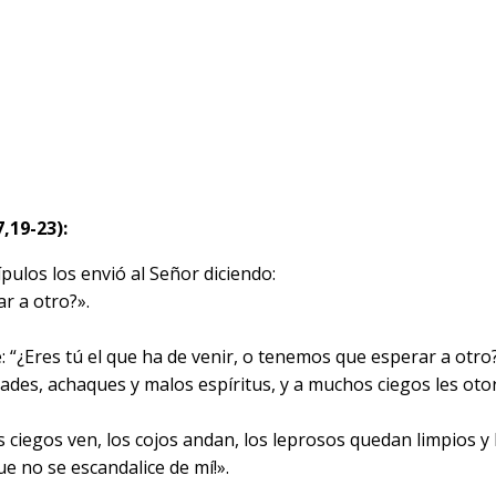
,19-23):
pulos los envió al Señor diciendo:
r a otro?».
: “¿Eres tú el que ha de venir, o tenemos que esperar a otro?
es, achaques y malos espíritus, y a muchos ciegos les otorg
os ciegos ven, los cojos andan, los leprosos quedan limpios y
e no se escandalice de mí!».