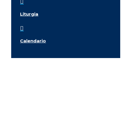

Liturgia

Calendario