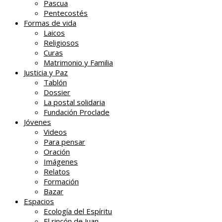
Pascua
Pentecostés
Formas de vida
Laicos
Religiosos
Curas
Matrimonio y Familia
Justicia y Paz
Tablón
Dossier
La postal solidaria
Fundación Proclade
Jóvenes
Videos
Para pensar
Oración
Imágenes
Relatos
Formación
Bazar
Espacios
Ecología del Espíritu
El rincón de Juan