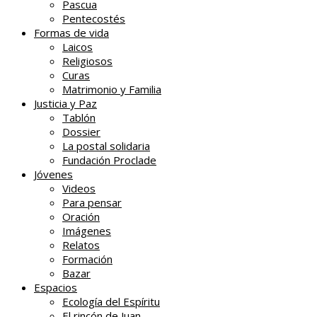
Pascua
Pentecostés
Formas de vida
Laicos
Religiosos
Curas
Matrimonio y Familia
Justicia y Paz
Tablón
Dossier
La postal solidaria
Fundación Proclade
Jóvenes
Videos
Para pensar
Oración
Imágenes
Relatos
Formación
Bazar
Espacios
Ecología del Espíritu
El rincón de Juan