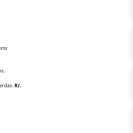
erra
os.
uerdas.
R/.