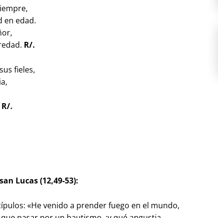
siempre,
d en edad.
ñor,
eredad.
R/.
us fieles,
ia,
.
R/.
san Lucas (12,49-53):
scípulos: «He venido a prender fuego en el mundo,
o que pasar por un bautismo, ¡y qué angustia