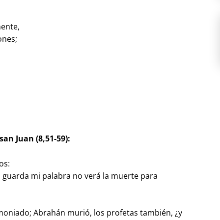
mente,
ones;
san Juan (8,51-59):
os:
n guarda mi palabra no verá la muerte para
oniado; Abrahán murió, los profetas también, ¿y