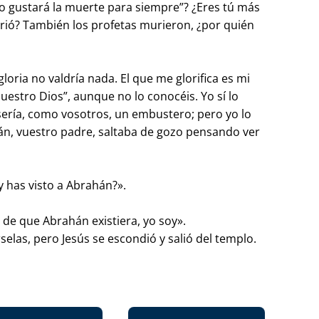
no gustará la muerte para siempre”? ¿Eres tú más
ió? También los profetas murieron, ¿por quién
gloria no valdría nada. El que me glorifica es mi
uestro Dios”, aunque no lo conocéis. Yo sí lo
 sería, como vosotros, un embustero; pero yo lo
án, vuestro padre, saltaba de gozo pensando ver
y has visto a Abrahán?».
 de que Abrahán existiera, yo soy».
selas, pero Jesús se escondió y salió del templo.