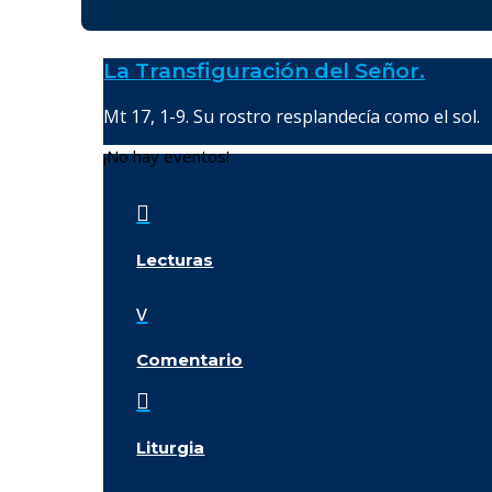
La Transfiguración del Señor.
Mt 17, 1-9. Su rostro resplandecía como el sol.
¡No hay eventos!

Lecturas
v
Comentario

Liturgia