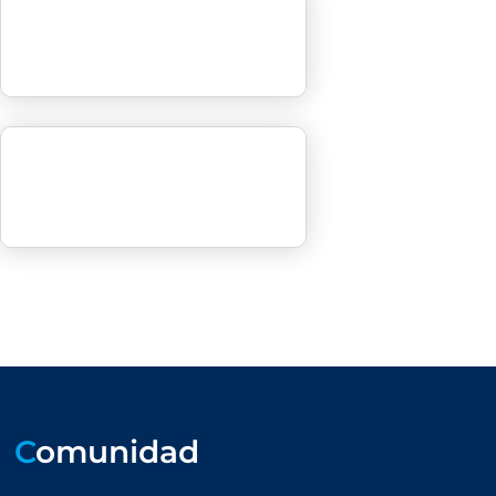
C
omunidad