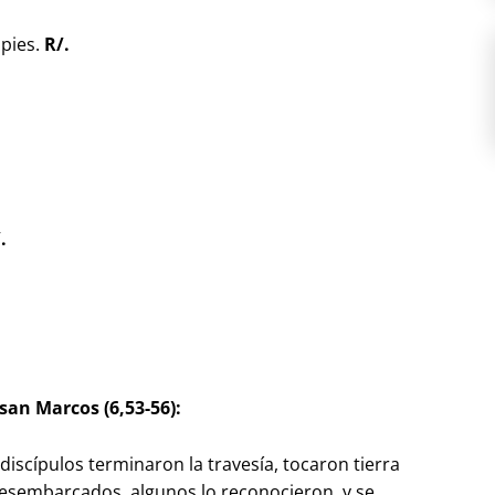
 pies.
R/.
,
.
san Marcos (6,53-56):
discípulos terminaron la travesía, tocaron tierra
esembarcados, algunos lo reconocieron, y se