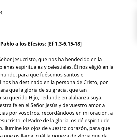
R.
ablo a los Efesios: [Ef 1,3-6.15-18]
Señor Jesucristo, que nos ha bendecido en la
enes espirituales y celestiales. Él nos eligió en la
l mundo, para que fuésemos santos e
Él nos ha destinado en la persona de Cristo, por
 para que la gloria de su gracia, que tan
su querido Hijo, redunde en alabanza suya.
estra fe en el Señor Jesús y de vuestro amor a
acias por vosotros, recordándoos en mi oración, a
sucristo, el Padre de la gloria, os dé espíritu de
o. Ilumine los ojos de vuestro corazón, para que
a que os llama, cuál la riqueza de gloria que da