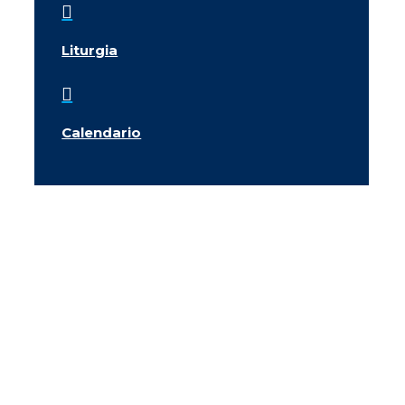

Liturgia

Calendario