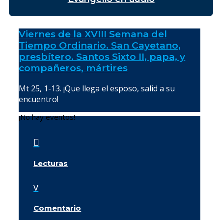
Viernes de la XVIII Semana del
Tiempo Ordinario. San Cayetano,
presbítero. Santos Sixto II, papa, y
compañeros, mártires
Mt 25, 1-13. ¡Que llega el esposo, salid a su
encuentro!
¡No hay eventos!

Lecturas
v
Comentario