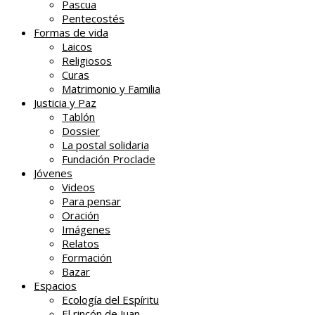
Pascua
Pentecostés
Formas de vida
Laicos
Religiosos
Curas
Matrimonio y Familia
Justicia y Paz
Tablón
Dossier
La postal solidaria
Fundación Proclade
Jóvenes
Videos
Para pensar
Oración
Imágenes
Relatos
Formación
Bazar
Espacios
Ecología del Espíritu
El rincón de Juan