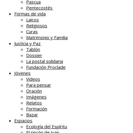
Pascua
Pentecostés
Formas de vida
Laicos
Religiosos
Curas
Matrimonio y Familia
Justicia y Paz
Tablón
Dossier
La postal solidaria
Fundación Proclade
Jóvenes
Videos
Para pensar
Oración
Imágenes
Relatos
Formación
Bazar
Espacios
Ecología del Espíritu
El rincón de Juan