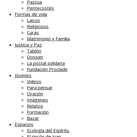
Pascua
Pentecostés
Formas de vida
Laicos
Religiosos
Curas
Matrimonio y Familia
Justicia y Paz
Tablón
Dossier
La postal solidaria
Fundación Proclade
Jóvenes
Videos
Para pensar
Oración
Imágenes
Relatos
Formación
Bazar
Espacios
Ecología del Espíritu
El rincón de Juan