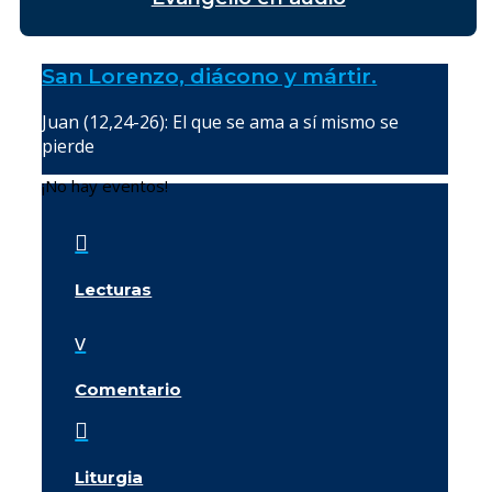
San Lorenzo, diácono y mártir.
Juan (12,24-26): El que se ama a sí mismo se
pierde
¡No hay eventos!

Lecturas
v
Comentario

Liturgia