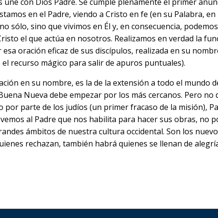
s une con Dios Padre. Se cumple plenamente el primer anunci
tamos en el Padre, viendo a Cristo en fe (en su Palabra, en l
 sólo, sino que vivimos en Él y, en consecuencia, podemos
Cristo el que actúa en nosotros. Realizamos en verdad la fun
esa oración eficaz de sus discípulos, realizada en su nombr
o el recurso mágico para salir de apuros puntuales).
ación en su nombre, es la de la extensión a todo el mundo d
 Buena Nueva debe empezar por los más cercanos. Pero no d
 por parte de los judíos (un primer fracaso de la misión), P
 él vemos al Padre que nos habilita para hacer sus obras, no
ndes ámbitos de nuestra cultura occidental. Son los nuevos
uienes rechazan, también habrá quienes se llenan de alegría 