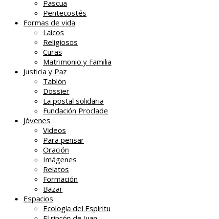
Pascua
Pentecostés
Formas de vida
Laicos
Religiosos
Curas
Matrimonio y Familia
Justicia y Paz
Tablón
Dossier
La postal solidaria
Fundación Proclade
Jóvenes
Videos
Para pensar
Oración
Imágenes
Relatos
Formación
Bazar
Espacios
Ecología del Espíritu
El rincón de Juan