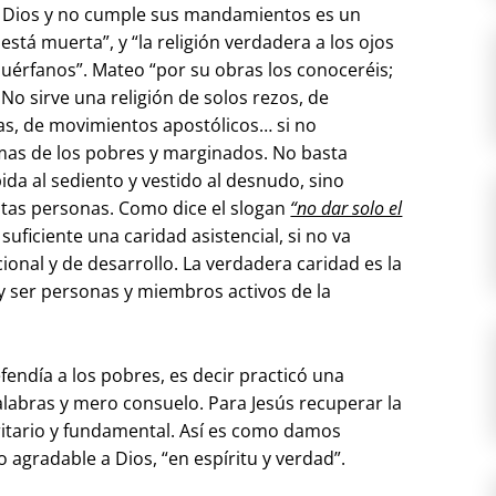
 a Dios y no cumple sus mandamientos es un
está muerta”, y “la religión verdadera a los ojos
 huérfanos”. Mateo “por su obras los conoceréis;
No sirve una religión de solos rezos, de
sas, de movimientos apostólicos… si no
mas de los pobres y marginados. No basta
da al sediento y vestido al desnudo, sino
estas personas. Como dice el slogan
“no dar solo el
 suficiente una caridad asistencial, si no va
al y de desarrollo. La verdadera caridad es la
y ser personas y miembros activos de la
endía a los pobres, es decir practicó una
palabras y mero consuelo. Para Jesús recuperar la
oritario y fundamental. Así es como damos
 agradable a Dios, “en espíritu y verdad”.