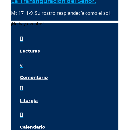
La Transfiguración del Señor.
Mt 17, 1-9. Su rostro resplandecía como el sol.
¡No hay eventos!

Lecturas
v
Comentario

Liturgia

Calendario