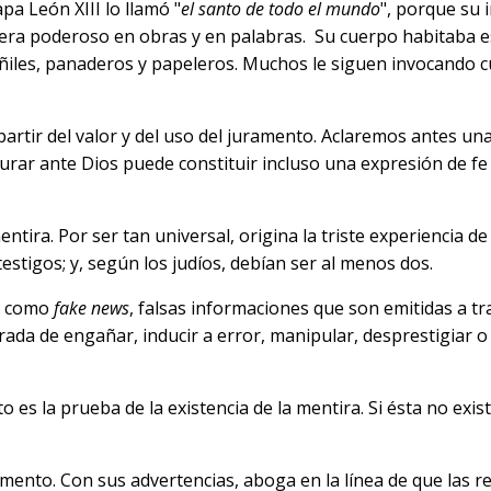
pa León XIII lo llamó "
el santo de todo el mundo
", porque su
era poderoso en obras y en palabras. Su cuerpo habitaba esta
lbañiles, panaderos y papeleros. Muchos le siguen invocand
partir del valor y del uso del juramento. Aclaremos antes una
rar ante Dios puede constituir incluso una expresión de fe 
ira. Por ser tan universal, origina la triste experiencia de 
testigos; y, según los judíos, debían ser al menos dos.
as como
fake news
, falsas informaciones que son emitidas a t
erada de engañar, inducir a error, manipular, desprestigiar o
 es la prueba de la existencia de la mentira. Si ésta no exis
ramento. Con sus advertencias, aboga en la línea de que las