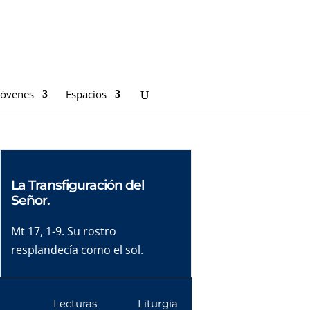
Jóvenes
Espacios
La Transfiguración del
Señor.
Mt 17, 1-9. Su rostro
resplandecía como el sol.
Lecturas
Liturgia