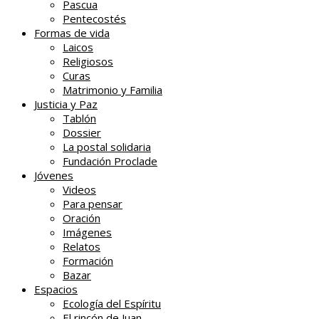
Pascua
Pentecostés
Formas de vida
Laicos
Religiosos
Curas
Matrimonio y Familia
Justicia y Paz
Tablón
Dossier
La postal solidaria
Fundación Proclade
Jóvenes
Videos
Para pensar
Oración
Imágenes
Relatos
Formación
Bazar
Espacios
Ecología del Espíritu
El rincón de Juan