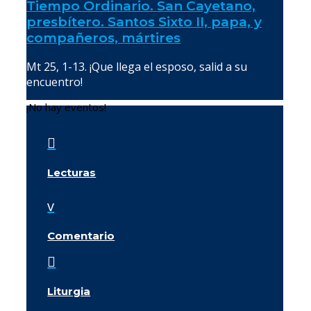
Tiempo Ordinario. San Cayetano,
presbítero. Santos Sixto II, papa, y
compañeros, mártires
Mt 25, 1-13. ¡Que llega el esposo, salid a su
encuentro!
¡No hay eventos!

Lecturas
v
Comentario

Liturgia