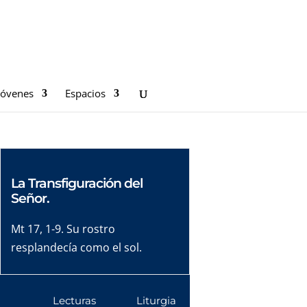
Jóvenes
Espacios
La Transfiguración del
Señor.
Mt 17, 1-9. Su rostro
resplandecía como el sol.
Lecturas
Liturgia