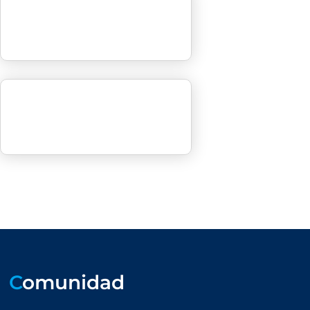
C
omunidad