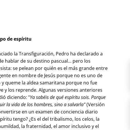
ipo de espíritu
nciado la Transfiguración, Pedro ha declarado a
de hablar de su destino pascual… pero los
isista: se pelean por quién es el más grande entre
a gente en nombre de Jesús porque no es uno de
go y queme la aldea samaritana porque no fue
lve y los reprende. Algunas versiones anteriores
dió diciendo: "
Ya sabéis de qué espíritu sois.
Porque
uir la vida de los hombres, sino a salvarla"
(Versión
convertirse en un examen de conciencia diario
íritu tengo? ¿Es el del tribalismo, los celos, la
 humildad, la fraternidad, el amor inclusivo y el