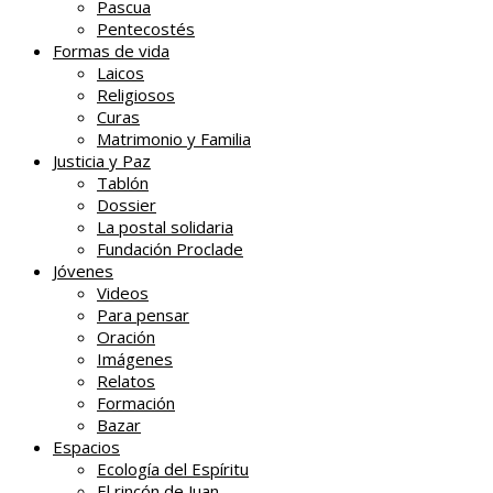
Pascua
Pentecostés
Formas de vida
Laicos
Religiosos
Curas
Matrimonio y Familia
Justicia y Paz
Tablón
Dossier
La postal solidaria
Fundación Proclade
Jóvenes
Videos
Para pensar
Oración
Imágenes
Relatos
Formación
Bazar
Espacios
Ecología del Espíritu
El rincón de Juan