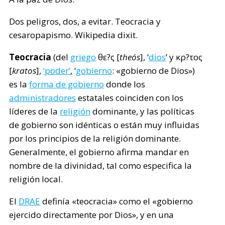
Dos peligros, dos, a evitar. Teocracia y
cesaropapismo. Wikipedia dixit.
Teocracia
(del
griego
θε?ς [
theós
], ‘
dios
’ y κρ?τος
[
kratos
],
‘poder’
, ‘
gobierno
: «gobierno de Dios»)
es la
forma de gobierno
donde los
administradores
estatales coinciden con los
líderes de la
religión
dominante, y las políticas
de gobierno son idénticas o están muy influidas
por los principios de la religión dominante.
Generalmente, el gobierno afirma mandar en
nombre de la divinidad, tal como especifica la
religión local.
El
DRAE
definía «teocracia» como el «gobierno
ejercido directamente por Dios», y en una