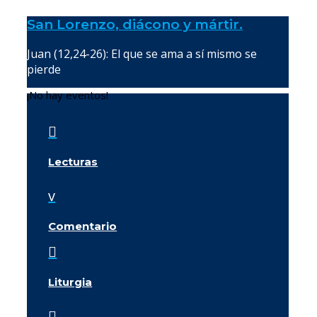
San Lorenzo, diácono y mártir.
Juan (12,24-26): El que se ama a sí mismo se
pierde
¡No hay eventos!

Lecturas
v
Comentario

Liturgia
