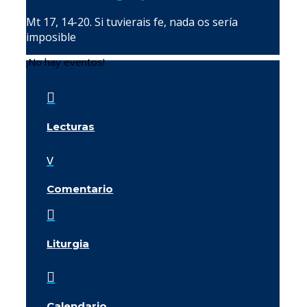
Mt 17, 14-20. Si tuvierais fe, nada os sería
imposible
¡No hay eventos!

Lecturas
v
Comentario

Liturgia

Calendario