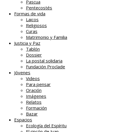
Pascua
Pentecostés
Formas de vida
Laicos
Religiosos
Curas
Matrimonio y Familia
Justicia y Paz
Tablón
Dossier
La postal solidaria
Fundación Proclade
Jóvenes
Videos
Para pensar
Oración
Imágenes
Relatos
Formación
Bazar
Espacios
Ecología del Espíritu
El rincón de Juan