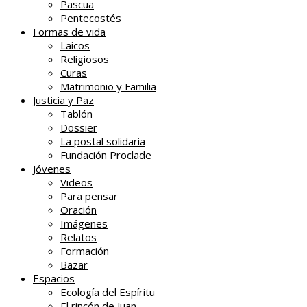
Pascua
Pentecostés
Formas de vida
Laicos
Religiosos
Curas
Matrimonio y Familia
Justicia y Paz
Tablón
Dossier
La postal solidaria
Fundación Proclade
Jóvenes
Videos
Para pensar
Oración
Imágenes
Relatos
Formación
Bazar
Espacios
Ecología del Espíritu
El rincón de Juan