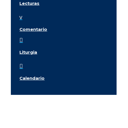
Lecturas
v
Comentario

Liturgia

Calendario