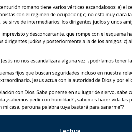
l centurión romano tiene varios vértices escandalosos: a) el 
stas con el régimen de ocupación); c) no está muy clara la r
se sirve de intermediarios: los dirigentes judíos y unos ami
 imprevisto y desconcertante, que rompe con el esquema habi
os dirigentes judíos y posteriormente a la de los amigos; c) al
 Jesús no nos escandalizara alguna vez, ¿podríamos tener la 
mas fijos que buscan seguridades incluso en nuestra relaci
raordinario, Jesus actua con la autoridad de Dios y por ello
elación con Dios. Sabe ponerse en su lugar de siervo, sabe c
da ¿sabemos pedir con humildad? ¿sabemos hacer vida las pa
 en mi casa, perouna palabra tuya bastará para sanarme"?
Lectura