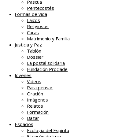
Pascua
Pentecostés
Formas de vida
Laicos
Religiosos
Curas
Matrimonio y Familia
Justicia y Paz
Tablón
Dossier
La postal solidaria
Fundación Proclade
Jóvenes
Videos
Para pensar
Oración
Imágenes
Relatos
Formación
Bazar
Espacios
Ecología del Espíritu
El rincón de Juan