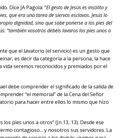
ido. Dice JA Pagola: “
El gesto de Jesús es insólito y
es, que era una tarea de siervos esclavos. Jesús lo
propia dignidad, sino que sabe ponerse a los pies del
ús: “también vosotros debéis lavaros los pies unos a
 que el lavatorio (el servicio) es un gesto que
einar, es decir da categoría a la persona, la hace
ra vida seremos reconocidos y premiados por el
ael debe comprender el significado de la salida de
omprender “el memorial” de la Cena del Señor
vatorio para hacer entre ellos lo mismo que hizo
s los pies unos a otros” (Jn 13, 13). Desde ese
nfermo contagioso… y nosotros sus servidores. La
rmanente de servicio a los demás; vivimos para