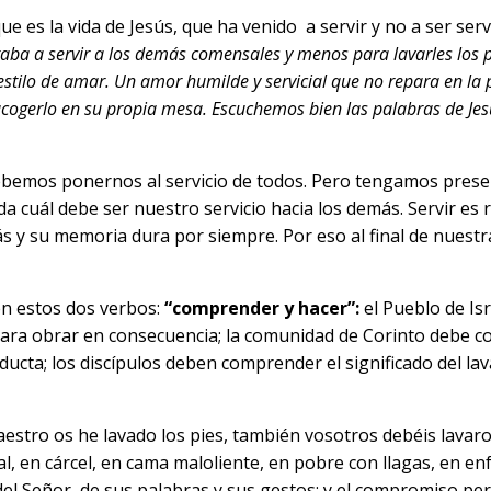
ue es la vida de Jesús, que ha venido a servir y no a ser serv
aba a servir a los demás comensales y menos para lavarles los pi
estilo de amar. Un amor humilde y servicial que no repara en la 
 acogerlo en su propia mesa. Escuchemos bien las palabras de Jes
emos ponernos al servicio de todos. Pero tengamos presente
da cuál debe ser nuestro servicio hacia los demás. Servir es r
ás y su memoria dura por siempre. Por eso al final de nuest
en estos dos verbos:
“comprender y hacer”:
el Pueblo de Isr
 para obrar en consecuencia; la comunidad de Corinto debe c
ducta; los discípulos deben comprender el significado del la
Maestro os he lavado los pies, también vosotros debéis lavaro
l, en cárcel, en cama maloliente, en pobre con llagas, en e
 del Señor, de sus palabras y sus gestos; y el compromiso pe