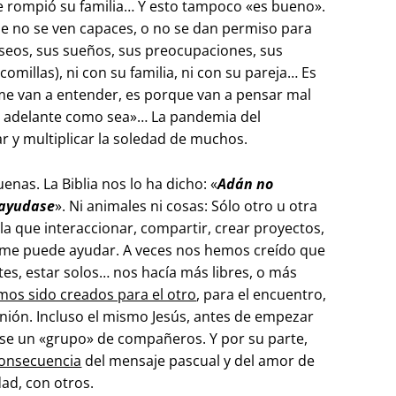
se rompió su familia… Y esto tampoco «es bueno».
e no se ven capaces, o no se dan permiso para
seos, sus sueños, sus preocupaciones, sus
millas), ni con su familia, ni con su pareja… Es
me van a entender, es porque van a pensar mal
lo adelante como sea»… La pandemia del
r y multiplicar la soledad de muchos.
. La Biblia nos lo ha dicho: «
Adán no
 ayudase
». Ni animales ni cosas: Sólo otro u otra
 la que interaccionar, compartir, crear proyectos,
 me puede ayudar. A veces nos hemos creído que
tes, estar solos… nos hacía más libres, o más
os sido creados para el otro
, para el encuentro,
nión. Incluso el mismo Jesús, antes de empezar
rse un «grupo» de compañeros. Y por su parte,
consecuencia
del mensaje pascual y del amor de
dad, con otros.