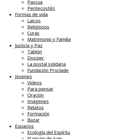
Pascua
Pentecostés
Formas de vida
Laicos
Religiosos
Curas
Matrimonio y Familia
Justicia y Paz
Tablón
Dossier
La postal solidaria
Fundación Proclade
Jóvenes
Videos
Para pensar
Oración
Imágenes
Relatos
Formación
Bazar
Espacios
Ecología del Espíritu
El rincón de Juan