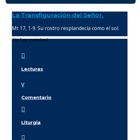
La Transfiguración del Señor.
Mt 17, 1-9. Su rostro resplandecía como el sol.
¡No hay eventos!

Lecturas
v
Comentario

Liturgia
