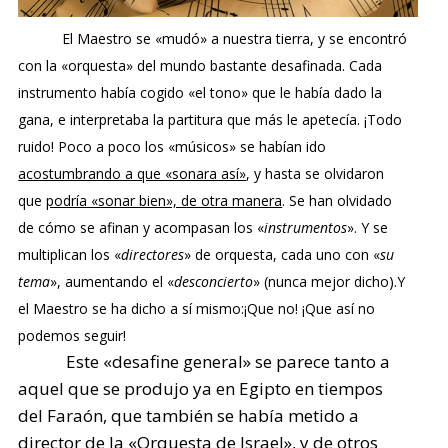
El Maestro se «mudó» a nuestra tierra, y se encontró
con la «orquesta» del mundo bastante desafinada. Cada
instrumento había cogido «el tono» que le había dado la
gana, e interpretaba la partitura que más le apetecía. ¡Todo
ruido! Poco a poco los «músicos» se habían ido
acostumbrando a que «sonara así»
, y hasta se olvidaron
que
podría «sonar bien», de otra manera
. Se han olvidado
de cómo se afinan y acompasan los «
instrumentos
». Y se
multiplican los «
directores
» de orquesta, cada uno con «
su
tema
», aumentando el «
desconcierto
» (nunca mejor dicho).Y
el Maestro se ha dicho a sí mismo:¡Que no! ¡Que así no
podemos seguir!
Este «desafine general» se parece tanto a
aquel que se produjo ya en Egipto en tiempos
del Faraón, que también se había metido a
director de la «Orquesta de Israel», y de otros