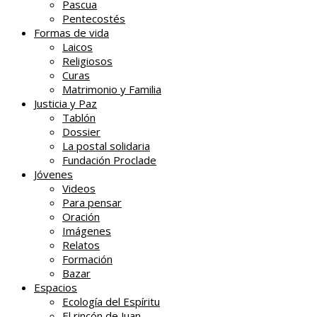
Pascua
Pentecostés
Formas de vida
Laicos
Religiosos
Curas
Matrimonio y Familia
Justicia y Paz
Tablón
Dossier
La postal solidaria
Fundación Proclade
Jóvenes
Videos
Para pensar
Oración
Imágenes
Relatos
Formación
Bazar
Espacios
Ecología del Espíritu
El rincón de Juan